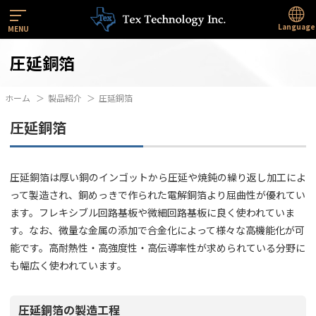
Language
MENU
圧延銅箔
ホーム
製品紹介
圧延銅箔
圧延銅箔
圧延銅箔は厚い銅のインゴットから圧延や焼鈍の繰り返し加工によ
って製造され、銅めっきで作られた電解銅箔より屈曲性が優れてい
ます。フレキシブル回路基板や微細回路基板に良く使われていま
す。なお、微量な金属の添加で合金化によって様々な高機能化が可
能です。高耐熱性・高強度性・高伝導率性が求められている分野に
も幅広く使われています。
圧延銅箔の製造工程