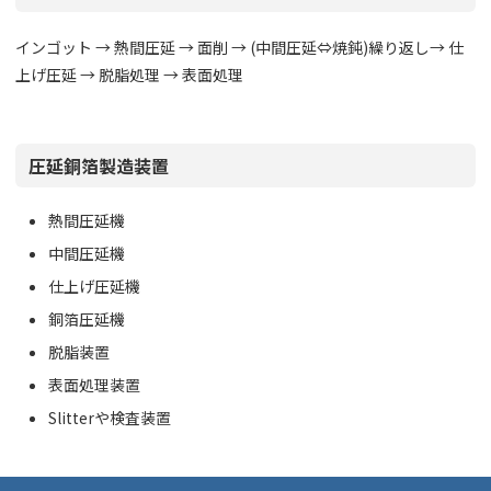
インゴット → 熱間圧延 → 面削 → (中間圧延⇔焼鈍)繰り返し→ 仕
上げ圧延 → 脱脂処理 → 表面処理
圧延銅箔製造装置
熱間圧延機
中間圧延機
仕上げ圧延機
銅箔圧延機
脱脂装置
表面処理装置
Slitterや検査装置