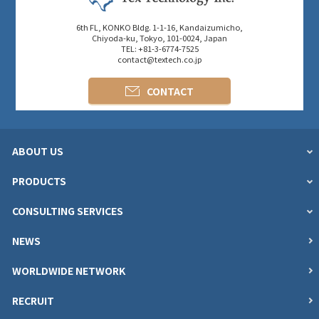
6th FL, KONKO Bldg. 1-1-16, Kandaizumicho,
Chiyoda-ku, Tokyo, 101-0024, Japan
TEL: +81-3-6774-7525
contact@textech.co.jp
CONTACT
ABOUT US
PRODUCTS
CONSULTING SERVICES
NEWS
WORLDWIDE NETWORK
RECRUIT